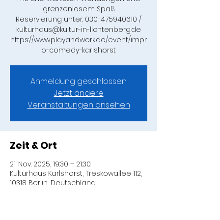
grenzenlosem Spaß.
Reservierung unter: 030-475940610 /
kulturhaus@kultur-in-lichtenberg.de
https://www.playandwork.de/event/impr
o-comedy-karlshorst
Anmeldung geschlossen
Jetzt andere
Veranstaltungen ansehen
Zeit & Ort
21. Nov. 2025, 19:30 – 21:30
Kulturhaus Karlshorst, Treskowallee 112,
10318 Berlin, Deutschland
Über die Veranstaltung