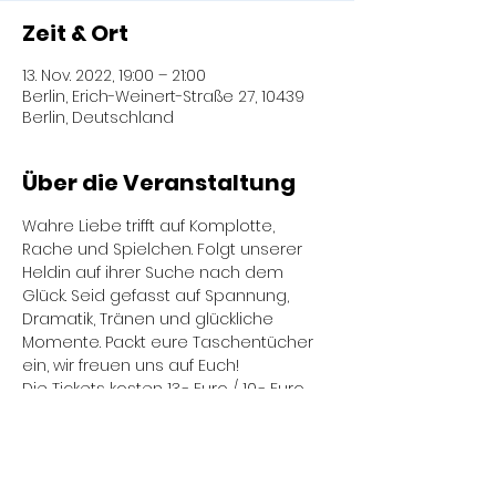
Zeit & Ort
13. Nov. 2022, 19:00 – 21:00
Berlin, Erich-Weinert-Straße 27, 10439
Berlin, Deutschland
Über die Veranstaltung
Wahre Liebe trifft auf Komplotte, 
Rache und Spielchen. Folgt unserer 
Heldin auf ihrer Suche nach dem 
Glück. Seid gefasst auf Spannung, 
Dramatik, Tränen und glückliche 
Momente. Packt eure Taschentücher 
ein, wir freuen uns auf Euch!
Die Tickets kosten 13,- Euro / 10,- Euro 
(ermäßigt)
Karten gibt‘s wie immer hier:
wir@buehnenrausch.de
oder 030- 44 67 32 64